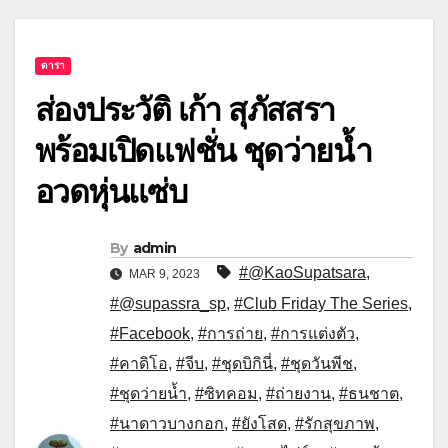
ดารา
ส่องประวัติ เก้า สุภัสสรา
พร้อมเปิดแฟชั่น ชุดว่ายน้ำ
อวดหุ่นแซ่บ
By
admin
#@KaoSupatsara
,
MAR 9, 2023
#@supassra_sp
,
#Club Friday The Series
,
#Facebook
,
#การถ่าย
,
#การแต่งตัว
,
#คาดิโอ
,
#จีบ
,
#ชุดบิกินี่
,
#ชุดวันพีช
,
#ชุดว่ายน้ำ
,
#ซิทคอม
,
#ถ่ายงาน
,
#ธนชาต
,
#นาดาวบางกอก
,
#ยังโสด
,
#รักสุขภาพ
,