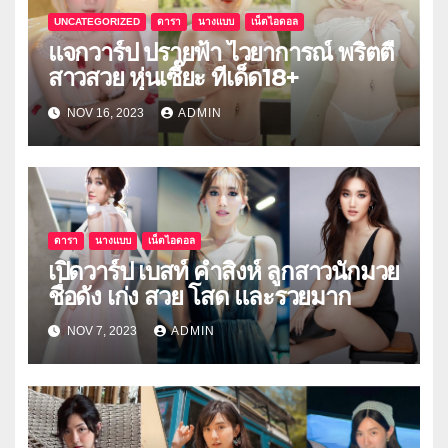
UNCATEGORIZED
ดารา
นางแบบ
เน็ตไอดอล
แจกวาร์ป ปรายฟ้า ไวยาการณ์ พริตตี้
สาวสวย หุ่นเซี๊ยะ ทีเด็ด18+
NOV 16, 2023
ADMIN
ดารา
นางแบบ
เน็ตไอดอล
เปิดวาร์ป เบสท์ คำสิงห์ ลูกสาวนักมวย
ชื่อดัง เก่ง สวย โสด และรวยมาก
NOV 7, 2023
ADMIN