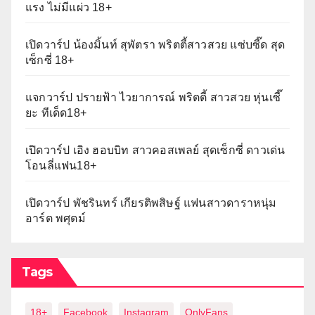
แรง ไม่มีแผ่ว 18+
เปิดวาร์ป น้องมิ้นท์ สุพัตรา พริตตี้สาวสวย แซ่บซี๊ด สุด
เซ็กซี่ 18+
แจกวาร์ป ปรายฟ้า ไวยาการณ์ พริตตี้ สาวสวย หุ่นเซี๊
ยะ ทีเด็ด18+
เปิดวาร์ป เอิง ฮอบบิท สาวคอสเพลย์ สุดเซ็กซี่ ดาวเด่น
โอนลี่แฟน18+
เปิดวาร์ป พัชรินทร์ เกียรติพสิษฐ์ แฟนสาวดาราหนุ่ม
อาร์ต พศุตม์
Tags
18+
Facebook
Instagram
OnlyFans