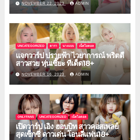
NOVEMBER 22, 2023
ADMIN
UNCATEGORIZED
ดารา
นางแบบ
เน็ตไอดอล
แจกวาร์ป ปรายฟ้า ไวยาการณ์ พริตตี้
สาวสวย หุ่นเซี๊ยะ ทีเด็ด18+
NOVEMBER 16, 2023
ADMIN
ONLYFANS
UNCATEGORIZED
เน็ตไอดอล
เปิดวาร์ป เอิง ฮอบบิท สาวคอสเพลย์
สุดเซ็กซี่ ดาวเด่น โอนลี่แฟน18+