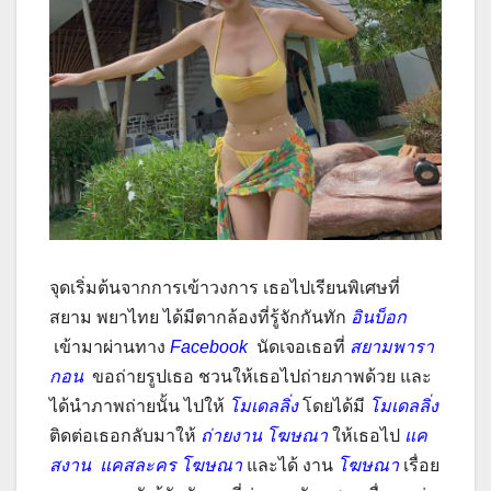
จุดเริ่มต้นจากการเข้าวงการ เธอไปเรียนพิเศษที่
สยาม พยาไทย ได้มีตากล้องที่รู้จักกันทัก
อินบ็อก
เข้ามาผ่านทาง
Facebook
นัดเจอเธอที่
สยามพารา
กอน
ขอถ่ายรูปเธอ ชวนให้เธอไปถ่ายภาพด้วย และ
ได้นำภาพถ่ายนั้น ไปให้
โมเดลลิ่ง
โดยได้มี
โมเดลลิ่ง
ติดต่อเธอกลับมาให้
ถ่ายงาน
โฆษณา
ให้เธอไป
แค
สงาน
แคสละคร
โฆษณา
และได้ งาน
โฆษณา
เรื่อย