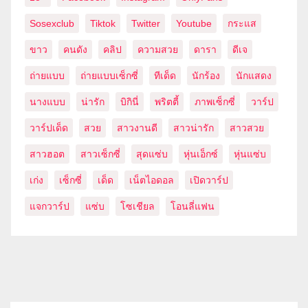
Sosexclub
Tiktok
Twitter
Youtube
กระแส
ขาว
คนดัง
คลิป
ความสวย
ดารา
ดีเจ
ถ่ายแบบ
ถ่ายแบบเซ็กซี่
ทีเด็ด
นักร้อง
นักแสดง
นางแบบ
น่ารัก
บิกินี่
พริตตี้
ภาพเซ็กซี่
วาร์ป
วาร์ปเด็ด
สวย
สาวงานดี
สาวน่ารัก
สาวสวย
สาวฮอต
สาวเซ็กซี่
สุดแซ่บ
หุ่นเอ็กซ์
หุ่นแซ่บ
เก่ง
เซ็กซี่
เด็ด
เน็ตไอดอล
เปิดวาร์ป
แจกวาร์ป
แซ่บ
โซเชียล
โอนลี่แฟน