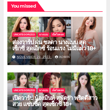
You missed
UNCATEGORIZED
นางแบบ
เน็ตไอดอล
ส่องวาร์ป ฝน ชลดา นางแบบ สุด
เซ็กซี่ สุดเอ็กซ์ ร้อนแรง ไม่มีแผ่ว 18+
NOVEMBER 29, 2023
ADMIN
UNCATEGORIZED
นางแบบ
เน็ตไอดอล
เปิดวาร์ป น้องมิ้นท์ สุพัตรา พริตตี้สาว
สวย แซ่บซี๊ด สุดเซ็กซี่ 18+