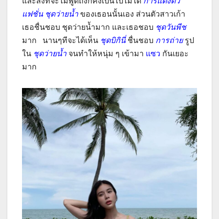
และสิ่งที่จะไม่พูดถึงก็คงเป็นไปไม่ได้
การแต่งตัว
แฟชั่น ชุดว่ายน้ำ
ของเธอนนั้นเอง ส่วนตัวสาวเก้า
เธอชื่นชอบ ชุดว่ายน้ำมาก และเธอชอบ
ชุดวันพีช
มาก นานๆทีจะได้เห็น
ชุดบิกินี่
ชื่นชอบ
การถ่าย
รูป
ใน
ชุดว่ายน้ำ
จนทำให้หนุ่ม ๆ เข้ามา
แซว
กันเยอะ
มาก