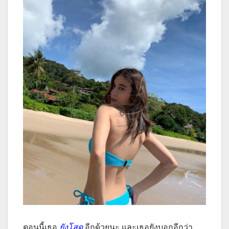
ตอนนี้เธอ
ยังโสด
อีกด้วยนะ และเธอยังบอกอีกว่า