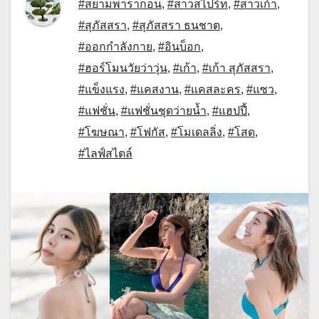
#สยามพารากอน
,
#สาวสไปร์ท
,
#สาวเก้า
,
#สุภัสสรา
,
#สุภัสสรา ธนชาต
,
#ออกกำลังกาย
,
#อินบ็อก
,
#ฮอร์โมนวัยว่าวุ่น
,
#เก้า
,
#เก้า สุภัสสรา
,
#แข็งแรง
,
#แคสงาน
,
#แคสละคร
,
#แซว
,
#แฟชั่น
,
#แฟชั่นชุดว่ายน้ำ
,
#แฮปปี้
,
#โฆษณา
,
#โฟกัส
,
#โมเดลลิ่ง
,
#โสด
,
#ไลฟ์สไตล์