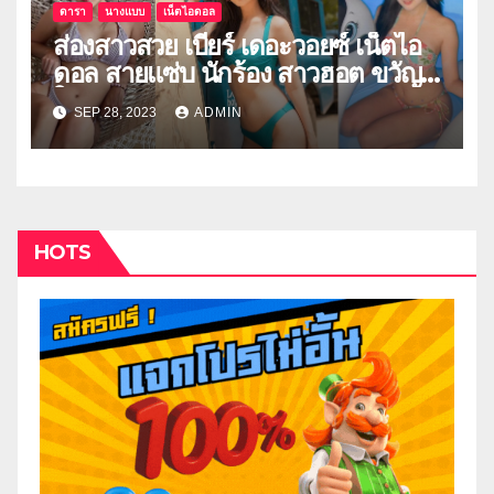
ดารา
นางแบบ
เน็ตไอดอล
ส่องสาวสวย เบียร์ เดอะวอยซ์ เน็ตไอ
ดอล สายแซ่บ นักร้อง สาวฮอต ขวัญ
ใจหนุ่มๆ
SEP 28, 2023
ADMIN
HOTS