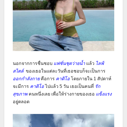
นอกจากการชื่นชอบ
แฟชั่นชุดว่าย
น้ำ
แล้ว
ไลฟ์
สไตล์
ของเธอในแต่ละวันที่เธอชอบก็จะเป็นการ
ออกกำลังกาย
คือการ
คาดิโอ
โดยภายใน 1 สัปดาห์
จะมีการ
คาดิโอ
ไปแล้ว 5 วัน เธอเป็นคนที่
รัก
สุขภาพ
คนหนึ่งเลย เพื่อให้ร่างกายของเธอ
แข็งแรง
อยู่ตลอด