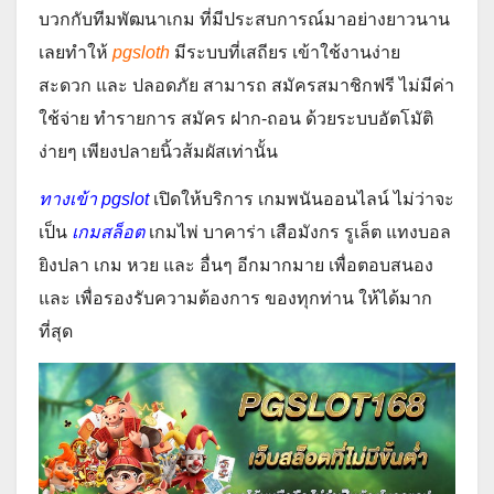
บวกกับทีมพัฒนาเกม ที่มีประสบการณ์มาอย่างยาวนาน
เลยทำให้
pgsloth
มีระบบที่เสถียร เข้าใช้งานง่าย
สะดวก และ ปลอดภัย สามารถ สมัครสมาชิกฟรี ไม่มีค่า
ใช้จ่าย ทำรายการ สมัคร ฝาก-ถอน ด้วยระบบอัตโมัติ
ง่ายๆ เพียงปลายนิ้วส้มผัสเท่านั้น
ทางเข้า pgslot
เปิดให้บริการ เกมพนันออนไลน์ ไม่ว่าจะ
เป็น
เกมสล็อต
เกมไพ่ บาคาร่า เสือมังกร รูเล็ต แทงบอล
ยิงปลา เกม หวย และ อื่นๆ อีกมากมาย เพื่อตอบสนอง
และ เพื่อรองรับความต้องการ ของทุกท่าน ให้ได้มาก
ที่สุด