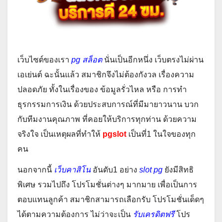
เว็บไซต์ของเรา
pg สล็อต
นั่นเป็นอีกหนึ่ง เว็บตรงไม่ผ่าน
เอเย่นต์ ฉะนั้นแล้ว สมาชิกจึงไม่ต้องกังวล เรื่องความ
ปลอดภัย ทั้งในเรื่องของ ข้อมูลรั่วไหล หรือ การทำ
ธุรกรรมการเงิน ด้วยประสบการณ์ที่มีมายาวนาน บวก
กับทีมงานคุณภาพ ที่คอยให้บริการทุกท่าน ด้วยความ
จริงใจ เป็นเหตุผลที่ทำให้
pgslot
เป็นที่1 ในใจของทุก
คน
นอกจากนี้
เว็บคาสิโน
อันดับ1 อย่าง
slot pg
ยังมีสิทธิ
พิเศษ รวมไปถึง โปรโมชั่นต่างๆ มากมาย เพื่อเป็นการ
ตอบแทนลูกค้า สมาชิกสามารถเลือกรับ โปรโมชั่นเด็ดๆ
ได้ตามความต้องการ ไม่ว่าจะเป็น
รับเครดิตฟรี
โปร