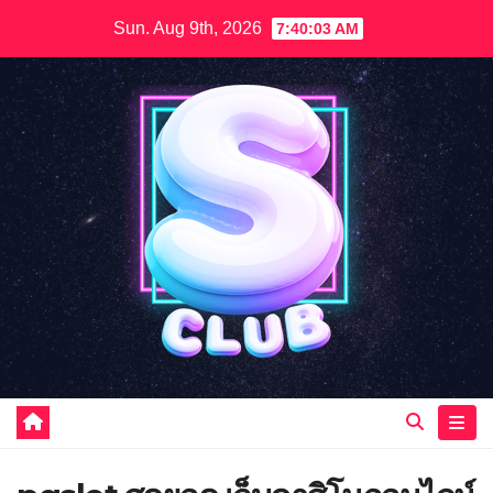
Skip
Sun. Aug 9th, 2026
7:40:04 AM
to
content