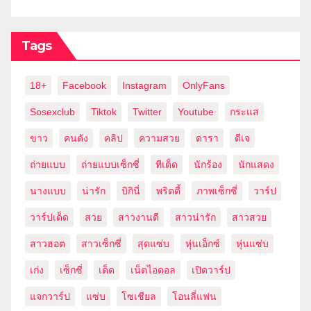
Tags
18+
Facebook
Instagram
OnlyFans
Sosexclub
Tiktok
Twitter
Youtube
กระแส
ขาว
คนดัง
คลิป
ความสวย
ดารา
ดีเจ
ถ่ายแบบ
ถ่ายแบบเซ็กซี่
ทีเด็ด
นักร้อง
นักแสดง
นางแบบ
น่ารัก
บิกินี่
พริตตี้
ภาพเซ็กซี่
วาร์ป
วาร์ปเด็ด
สวย
สาวงานดี
สาวน่ารัก
สาวสวย
สาวฮอต
สาวเซ็กซี่
สุดแซ่บ
หุ่นเอ็กซ์
หุ่นแซ่บ
เก่ง
เซ็กซี่
เด็ด
เน็ตไอดอล
เปิดวาร์ป
แจกวาร์ป
แซ่บ
โซเชียล
โอนลี่แฟน