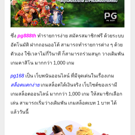
ซึ่ง
pg888th
ทำรายการง่าย สมัครสมาชิกฟรี ด้วยระบบ
อัตโนมัติ ฝากถอนออโต้ สามารถทำรายการต่าง ๆ ด้วย
ตัวเอง ใช้เวลาไม่กี่วินาที ก็สามารถร่วมสนุก วางเดิมพัน
เกมคาสิโน มากกว่า 1,000 เกม
pg168
เป็น เว็บพนันออนไลน์ ที่มีจุดเด่นในเรื่องเกม
สล็อตแตกง่าย
เกมสล็อตได้เงินจริง เว็บไซต์ของเรามี
เกมสล็อตออนไลน์ มากกว่า 1,000 เกม ให้สมาชิกเลือก
เล่น สามารถเริ่มว่างเดิมพัน เกมสล็อตเบท 1 บาท ได้
แล้ววันนี้