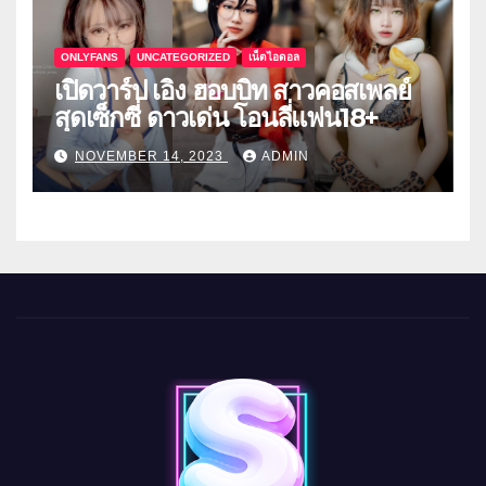
ONLYFANS
UNCATEGORIZED
เน็ตไอดอล
เปิดวาร์ป เอิง ฮอบบิท สาวคอสเพลย์
สุดเซ็กซี่ ดาวเด่น โอนลี่แฟน18+
NOVEMBER 14, 2023
ADMIN