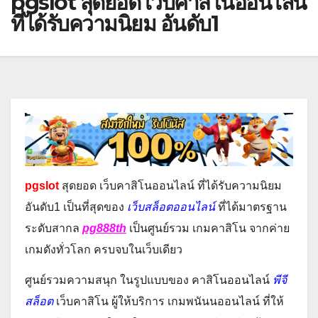
pgslot สุดยอด เว็บคาสิโนออนไลน์
ที่ได้รับความนิยม อันดับ1
pgslot
สุดยอด เว็บคาสิโนออนไลน์ ที่ได้รับความนิยม
อันดับ1 เป็นที่สุดของ
เว็บสล็อตออนไลน์
ที่ได้มาตรฐาน
ระดับสากล
pg888th
เป็นศูนย์รวม เกมคาสิโน จากค่าย
เกมดังทั่วโลก ครบจบในเว็บเดียว
ศูนย์รวมความสนุก ในรูปแบบของ คาสิโนออนไลน์
พีจี
สล็อต
เว็บคาสิโน ผู้ให้บริการ เกมพนันนออนไลน์ ที่ให้