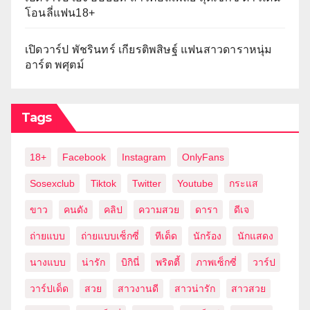
โอนลี่แฟน18+
เปิดวาร์ป พัชรินทร์ เกียรติพสิษฐ์ แฟนสาวดาราหนุ่ม
อาร์ต พศุตม์
Tags
18+
Facebook
Instagram
OnlyFans
Sosexclub
Tiktok
Twitter
Youtube
กระแส
ขาว
คนดัง
คลิป
ความสวย
ดารา
ดีเจ
ถ่ายแบบ
ถ่ายแบบเซ็กซี่
ทีเด็ด
นักร้อง
นักแสดง
นางแบบ
น่ารัก
บิกินี่
พริตตี้
ภาพเซ็กซี่
วาร์ป
วาร์ปเด็ด
สวย
สาวงานดี
สาวน่ารัก
สาวสวย