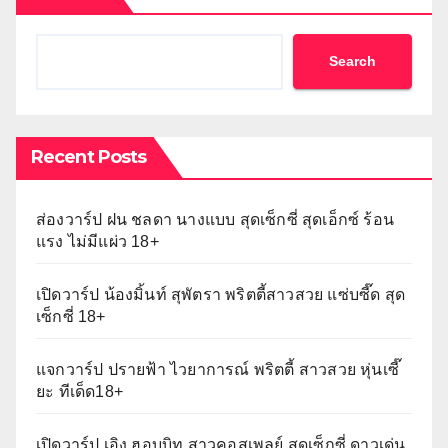
Search
Recent Posts
ส่องวาร์ป ฝน ชลดา นางแบบ สุดเซ็กซี่ สุดเอ็กซ์ ร้อน
แรง ไม่มีแผ่ว 18+
เปิดวาร์ป น้องมิ้นท์ สุพัตรา พริตตี้สาวสวย แซ่บซี๊ด สุด
เซ็กซี่ 18+
แจกวาร์ป ปรายฟ้า ไวยาการณ์ พริตตี้ สาวสวย หุ่นเซี๊
ยะ ทีเด็ด18+
เปิดวาร์ป เอิง ฮอบบิท สาวคอสเพลย์ สุดเซ็กซี่ ดาวเด่น