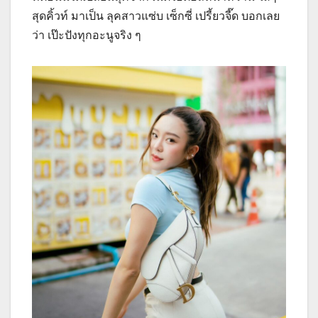
สุดคิ้วท์ มาเป็น ลุคสาวแซ่บ เซ็กซี่ เปรี้ยวจี๊ด บอกเลย
ว่า เป๊ะปังทุกอะนูจริง ๆ