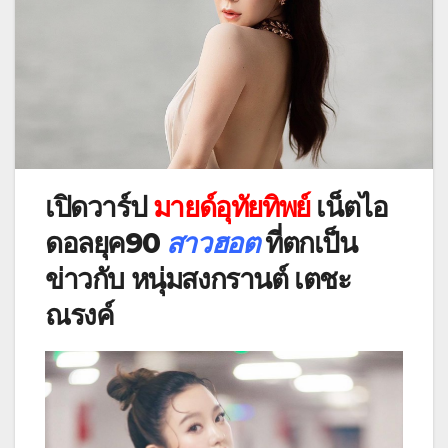
เปิดวาร์ป
มายด์อุทัยทิพย์
เน็ตไอ
ดอลยุค90
สาวฮอต
ที่ตกเป็น
ข่าวกับ หนุ่มสงกรานต์ เตชะ
ณรงค์