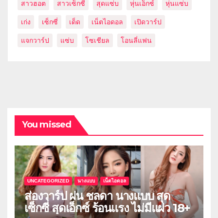
สาวฮอต
สาวเซ็กซี่
สุดแซ่บ
หุ่นเอ็กซ์
หุ่นแซ่บ
เก่ง
เซ็กซี่
เด็ด
เน็ตไอดอล
เปิดวาร์ป
แจกวาร์ป
แซ่บ
โซเชียล
โอนลี่แฟน
You missed
UNCATEGORIZED
นางแบบ
เน็ตไอดอล
ส่องวาร์ป ฝน ชลดา นางแบบ สุด
เซ็กซี่ สุดเอ็กซ์ ร้อนแรง ไม่มีแผ่ว 18+