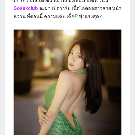
ดีกรีความสวยแซ่บ นับวันก็ยิ่งเพิ่มมากขึ้น วันนี้
Sosexclub
จะมา เปิดวาร์ป เน็ตไอดอลสาวสวย หน้า
หวาน ที่ตอนนี้ ความแซ่บ เซ็กซี่ พุ่งแรงสุด ๆ