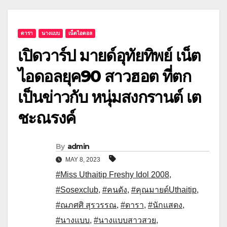
ดารา
นางแบบ
เน็ตไอดอล
เปิดวาร์ป มายด์อุทัยทิพย์ เน็ต
ไอดอลยุค90 สาวฮอต ที่ตก
เป็นข่าวกับ หนุ่มสงกรานต์ เต
ชะณรงค์
By
admin
MAY 8, 2023
#Miss Uthaitip Freshy Idol 2008
,
#Sosexclub
,
#คนดัง
,
#คุณมายด์Uthaitip
,
#ณภศศิ สุรวรรณ
,
#ดารา
,
#นักแสดง
,
#นางแบบ
,
#นางแบบสาวสวย
,