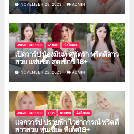
NOVEMBER 29, 2023
ADMIN
UNCATEGORIZED
นางแบบ
เน็ตไอดอล
เปิดวาร์ป น้องมิ้นท์ สุพัตรา พริตตี้สาว
สวย แซ่บซี๊ด สุดเซ็กซี่ 18+
NOVEMBER 22, 2023
ADMIN
UNCATEGORIZED
ดารา
นางแบบ
เน็ตไอดอล
แจกวาร์ป ปรายฟ้า ไวยาการณ์ พริตตี้
สาวสวย หุ่นเซี๊ยะ ทีเด็ด18+