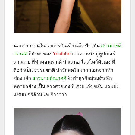
นอกจากงานใน วงการบันเทิง แล้ว ปัจจุบัน
สาวมายด์
ณภศศิ
ก็ยังทำช่อง
Youtube
เป็นอีกหนึ่ง ยูทูปเบอร์
สาวสวย ที่ทำคอนเทนต์ นำเสนอ ไลสไตล์ตัวเอง ที่
ถือว่าเป็น ธรรมชาติ น่ารักสดใสมาก นอกจากทำ
ช่องแล้ว
สาวมายด์ณภศศิ
ยังทำธุรกิจส่วนตัว อีก
หลายอย่าง เป็น สาวสวยเก่ง ที่ สวย เก่ง ขยัน แถมยัง
แซ่บเบอร์ล้าน เลยจ้าาาาา