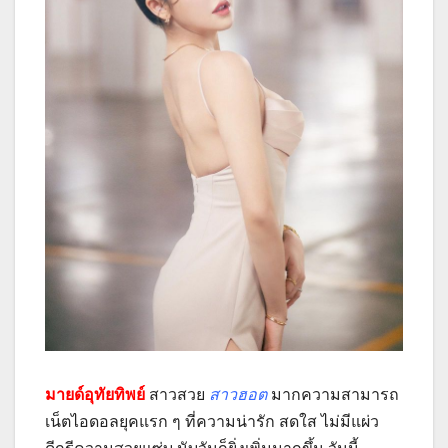
มายด์อุทัยทิพย์
สาวสวย
สาวฮอต
มากความสามารถ
เน็ตไอดอลยุคแรก ๆ ที่ความน่ารัก สดใส ไม่มีแผ่ว