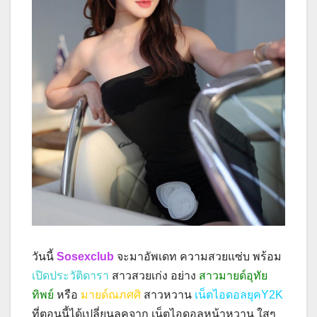
วันนี้
Sosexclub
จะมาอัพเดท ความสวยแซ่บ พร้อม
เปิดประวัติดารา
สาวสวยเก่ง อย่าง
สาวมายด์อุทัย
ทิพย์
หรือ
มายด์ณภศศิ
สาวหวาน
เน็ตไอดอลยุคY2K
ที่ตอนนี้ได้เปลี่ยนลุคจาก เน็ตไอดอลหน้าหวาน ใสๆ