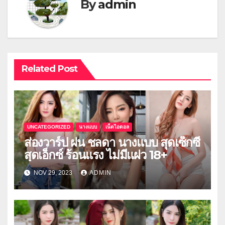
By
admin
Related Post
UNCATEGORIZED
นางแบบ
เน็ตไอดอล
ส่องวาร์ป ฝน ชลดา นางแบบ สุดเซ็กซี่
สุดเอ็กซ์ ร้อนแรง ไม่มีแผ่ว 18+
NOV 29, 2023
ADMIN