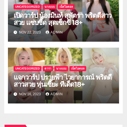
UNCATEGORIZED
นางแบบ
เน็ตไอดอล
เปิดวาร์ป น้องมิ้นท์ สุพัตรา พริตตี้สาว
สวย แซ่บซี๊ด สุดเซ็กซี่ 18+
NOV 22, 2023
ADMIN
UNCATEGORIZED
ดารา
นางแบบ
เน็ตไอดอล
แจกวาร์ป ปรายฟ้า ไวยาการณ์ พริตตี้
สาวสวย หุ่นเซี๊ยะ ทีเด็ด18+
NOV 16, 2023
ADMIN