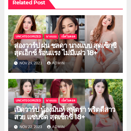
Related Post
UNCATEGORIZED
นางแบบ
เน็ตไอดอล
ส่องวาร์ป ฝน ชลดา นางแบบ สุดเซ็กซี่
สุดเอ็กซ์ ร้อนแรง ไม่มีแผ่ว 18+
NOV 29, 2023
ADMIN
UNCATEGORIZED
นางแบบ
เน็ตไอดอล
เปิดวาร์ป น้องมิ้นท์ สุพัตรา พริตตี้สาว
สวย แซ่บซี๊ด สุดเซ็กซี่ 18+
NOV 22, 2023
ADMIN