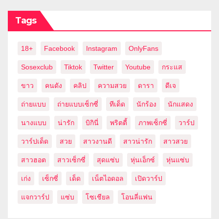
Tags
18+
Facebook
Instagram
OnlyFans
Sosexclub
Tiktok
Twitter
Youtube
กระแส
ขาว
คนดัง
คลิป
ความสวย
ดารา
ดีเจ
ถ่ายแบบ
ถ่ายแบบเซ็กซี่
ทีเด็ด
นักร้อง
นักแสดง
นางแบบ
น่ารัก
บิกินี่
พริตตี้
ภาพเซ็กซี่
วาร์ป
วาร์ปเด็ด
สวย
สาวงานดี
สาวน่ารัก
สาวสวย
สาวฮอต
สาวเซ็กซี่
สุดแซ่บ
หุ่นเอ็กซ์
หุ่นแซ่บ
เก่ง
เซ็กซี่
เด็ด
เน็ตไอดอล
เปิดวาร์ป
แจกวาร์ป
แซ่บ
โซเชียล
โอนลี่แฟน