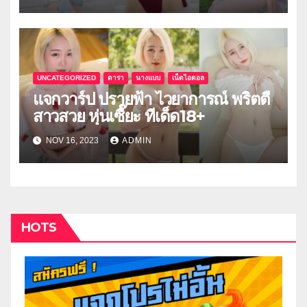
UNCATEGORIZED
ดารา
นางแบบ
เน็ตไอดอล
แจกวาร์ป ปรายฟ้า ไวยาการณ์ พริตตี้
สาวสวย หุ่นเซี๊ยะ ทีเด็ด18+
NOV 16, 2023
ADMIN
HOTS