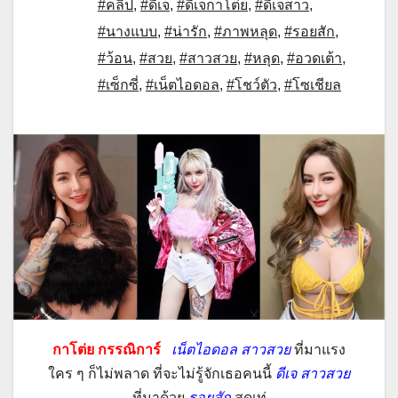
#คลิป
,
#ดีเจ
,
#ดีเจกาโต่ย
,
#ดีเจสาว
,
#นางแบบ
,
#น่ารัก
,
#ภาพหลุด
,
#รอยสัก
,
#ว้อน
,
#สวย
,
#สาวสวย
,
#หลุด
,
#อวดเต้า
,
#เซ็กซี่
,
#เน็ตไอดอล
,
#โชว์ตัว
,
#โซเชียล
กาโต่ย กรรณิการ์
เน็ตไอดอล สาวสวย
ที่มาแรง
ใคร ๆ ก็ไม่พลาด ที่จะไม่รู้จักเธอคนนี้
ดีเจ สาวสวย
ที่มาด้วย
รอยสัก
สุดเท่