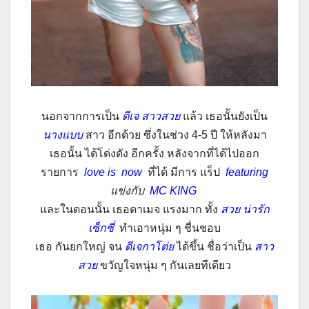
นอกจากการเป็น
ดีเจ สาวสวย
แล้ว เธอนั้นยังเป็น
นางแบบ
สาว อีกด้วย ซึ่งในช่วง 4-5 ปี ให้หลังมา
เธอนั้น ได้โด่งดัง อีกครั้ง หลังจากที่ได้ไปออก
รายการ
love is now
ที่ได้ มีการ แร็ป
featuring
แข่งกับ
MC KING
และในตอนนั้น เธอดาเมจ แรงมาก ทั้ง
สวย น่ารัก
เซ็กซี่
ทำเอาหนุ่ม ๆ ชื่นชอบ
เธอ กันยกใหญ่ จน
ดีเจกาโต่ย
ได้ขึ้น ชื่อว่าเป็น
สาว
สวย
ขวัญใจหนุ่ม ๆ กันเลยทีเดียว