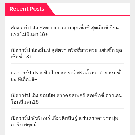
Recent Posts
ส่องวาร์ป ฝน ชลดา นางแบบ สุดเซ็กซี่ สุดเอ็กซ์ ร้อน
แรง ไม่มีแผ่ว 18+
เปิดวาร์ป น้องมิ้นท์ สุพัตรา พริตตี้สาวสวย แซ่บซี๊ด สุด
เซ็กซี่ 18+
แจกวาร์ป ปรายฟ้า ไวยาการณ์ พริตตี้ สาวสวย หุ่นเซี๊
ยะ ทีเด็ด18+
เปิดวาร์ป เอิง ฮอบบิท สาวคอสเพลย์ สุดเซ็กซี่ ดาวเด่น
โอนลี่แฟน18+
เปิดวาร์ป พัชรินทร์ เกียรติพสิษฐ์ แฟนสาวดาราหนุ่ม
อาร์ต พศุตม์