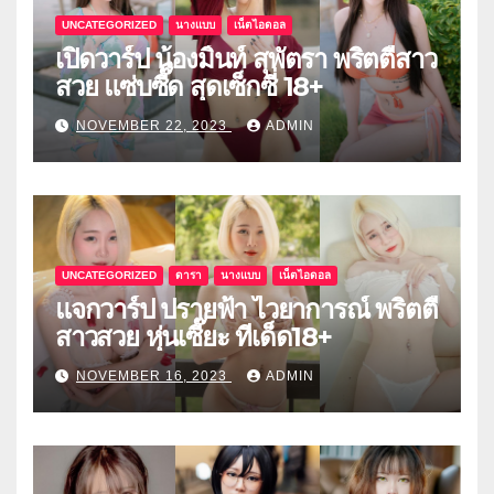
UNCATEGORIZED
นางแบบ
เน็ตไอดอล
เปิดวาร์ป น้องมิ้นท์ สุพัตรา พริตตี้สาว
สวย แซ่บซี๊ด สุดเซ็กซี่ 18+
NOVEMBER 22, 2023
ADMIN
UNCATEGORIZED
ดารา
นางแบบ
เน็ตไอดอล
แจกวาร์ป ปรายฟ้า ไวยาการณ์ พริตตี้
สาวสวย หุ่นเซี๊ยะ ทีเด็ด18+
NOVEMBER 16, 2023
ADMIN