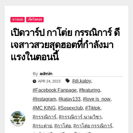
นางแบบ
เน็ตไอดอล
เปิดวาร์ป กาโต่ย กรรณิการ์ ดี
เจสาวสวยสุดฮอตที่กำลังมา
แรงในตอนนี้
By
admin
#dj.katoy
,
APR 24, 2023
#Facebook Fanpage
,
#featuring
,
#Instagram
,
#katay133
,
#love is now
,
#MC KING
,
#Sosexclub
,
#Tiktok
,
#กรรณิการ์
,
#กรรณิการ์ นามวิชา
,
#กระต่าย
,
#กาโต่ย
,
#กาโต่ย กรรณิการ์
,