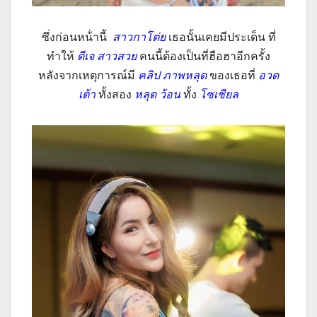
ซึ่งก่อนหน้่านี้
สาวกาโต่ย
เธอนั้นเคยมีประเด็น ที่
ทำให้
ดีเจ สาวสวย
คนนี้ต้องเป็นที่ฮือฮาอีกครั้ง
หลังจากเหตุการณ์มี
คลิป ภาพหลุด
ของเธอที่
อวด
เต้า
ทั้งสอง
หลุด ว้อน
ทั้ง
โซเชียล