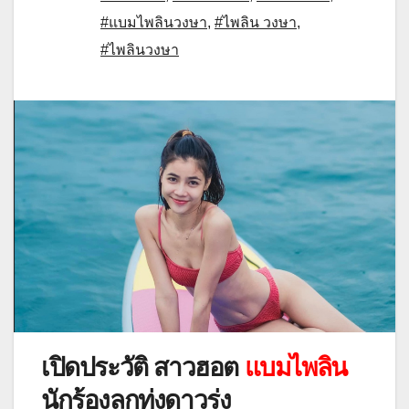
#แบมไพลินวงษา
,
#ไพลิน วงษา
,
#ไพลินวงษา
เปิดประวัติ สาวฮอต
แบมไพลิน
นักร้องลูกทุ่งดาวรุ่ง