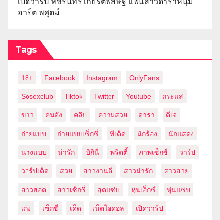
เปิดวาร์ป พัชรินทร์ เกียรติพสิษฐ์ แฟนสาวดาราหนุ่ม
อาร์ต พศุตม์
Tags
18+
Facebook
Instagram
OnlyFans
Sosexclub
Tiktok
Twitter
Youtube
กระแส
ขาว
คนดัง
คลิป
ความสวย
ดารา
ดีเจ
ถ่ายแบบ
ถ่ายแบบเซ็กซี่
ทีเด็ด
นักร้อง
นักแสดง
นางแบบ
น่ารัก
บิกินี่
พริตตี้
ภาพเซ็กซี่
วาร์ป
วาร์ปเด็ด
สวย
สาวงานดี
สาวน่ารัก
สาวสวย
สาวฮอต
สาวเซ็กซี่
สุดแซ่บ
หุ่นเอ็กซ์
หุ่นแซ่บ
เก่ง
เซ็กซี่
เด็ด
เน็ตไอดอล
เปิดวาร์ป