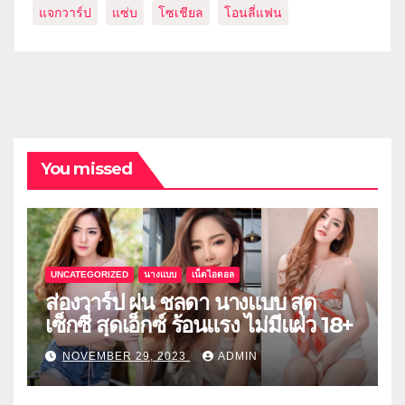
แจกวาร์ป
แซ่บ
โซเชียล
โอนลี่แฟน
You missed
UNCATEGORIZED
นางแบบ
เน็ตไอดอล
ส่องวาร์ป ฝน ชลดา นางแบบ สุด
เซ็กซี่ สุดเอ็กซ์ ร้อนแรง ไม่มีแผ่ว 18+
NOVEMBER 29, 2023
ADMIN