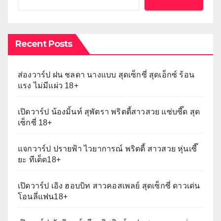
Recent Posts
ส่องวาร์ป ฝน ชลดา นางแบบ สุดเซ็กซี่ สุดเอ็กซ์ ร้อน
แรง ไม่มีแผ่ว 18+
เปิดวาร์ป น้องมิ้นท์ สุพัตรา พริตตี้สาวสวย แซ่บซี๊ด สุด
เซ็กซี่ 18+
แจกวาร์ป ปรายฟ้า ไวยาการณ์ พริตตี้ สาวสวย หุ่นเซี๊
ยะ ทีเด็ด18+
เปิดวาร์ป เอิง ฮอบบิท สาวคอสเพลย์ สุดเซ็กซี่ ดาวเด่น
โอนลี่แฟน18+