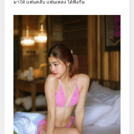
มาให้ เเฟนคลับ แฟนเพลง ได้ฟังกัน