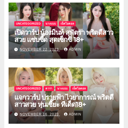
UNCATEGORIZED
นางแบบ
เน็ตไอดอล
เปิดวาร์ป น้องมิ้นท์ สุพัตรา พริตตี้สาว
สวย แซ่บซี๊ด สุดเซ็กซี่ 18+
NOVEMBER 22, 2023
ADMIN
UNCATEGORIZED
ดารา
นางแบบ
เน็ตไอดอล
แจกวาร์ป ปรายฟ้า ไวยาการณ์ พริตตี้
สาวสวย หุ่นเซี๊ยะ ทีเด็ด18+
NOVEMBER 16, 2023
ADMIN