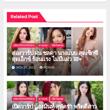
Related Post
UNCATEGORIZED
นางแบบ
เน็ตไอดอล
ส่องวาร์ป ฝน ชลดา นางแบบ สุดเซ็กซี่
สุดเอ็กซ์ ร้อนแรง ไม่มีแผ่ว 18+
NOV 29, 2023
ADMIN
UNCATEGORIZED
นางแบบ
เน็ตไอดอล
เปิดวาร์ป น้องมิ้นท์ สุพัตรา พริตตี้สาว